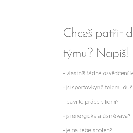
Chceš patřit d
týmu? Napiš!
- vlastníš řádné osvědčení 
- jsi sportovkyně tělem i duš
- baví tě práce s lidmi?
- jsi energická a úsměvavá?
- je na tebe spoleh?