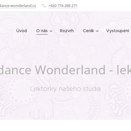
dance-wonderland.cz
+420 774 289 271
Úvod
O nás
Rozvrh
Ceník
Vystoupení
dance Wonderland - le
Lektorky našeho studia