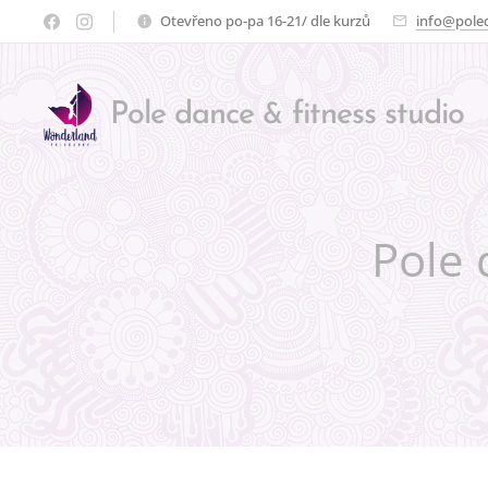
Otevřeno po-pa 16-21/ dle kurzů
info@pole
Pole dance
fitness
studio
&
Pole 