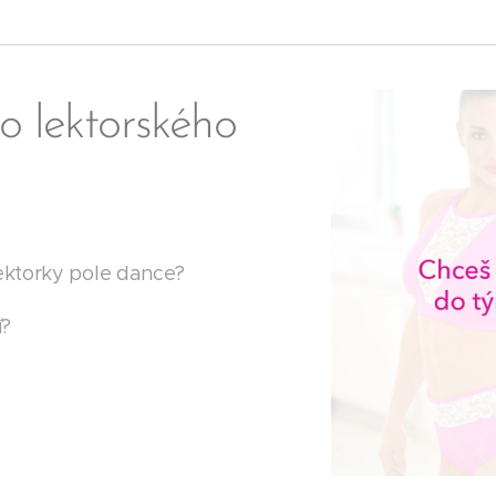
o lektorského
lektorky pole dance?
í?